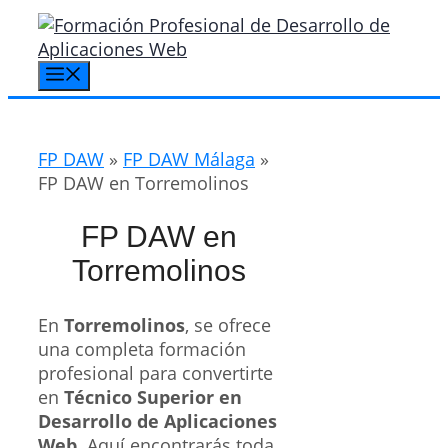
Saltar
al
contenido
Menú
FP DAW
»
FP DAW Málaga
»
FP DAW en Torremolinos
FP DAW en
Torremolinos
En
Torremolinos
, se ofrece
una completa formación
profesional para convertirte
en
Técnico Superior en
Desarrollo de Aplicaciones
Web
. Aquí encontrarás toda