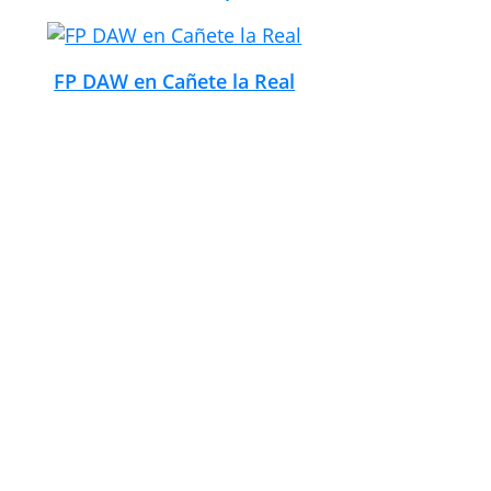
FP DAW en Cañete la Real
FP DAW en Canillas de
Aceituno
FP DAW en Cártama
FP DAW en Churriana