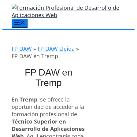
Saltar
al
contenido
Menú
FP DAW
»
FP DAW Lleida
»
FP DAW en Tremp
FP DAW en
Tremp
En
Tremp
, se ofrece la
oportunidad de acceder a la
formación profesional de
Técnico Superior en
Desarrollo de Aplicaciones
Web
. Aquí encontrarás toda